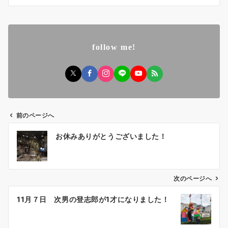
c
st
ai
e
o
l
b
d
follow me!
o
o
o
n
k
前のページへ
投
お休みありがとうございました！
稿
ナ
ビ
ゲ
次のページへ
ー
11月７日 次男の登志郎が1才になりました！
シ
ョ