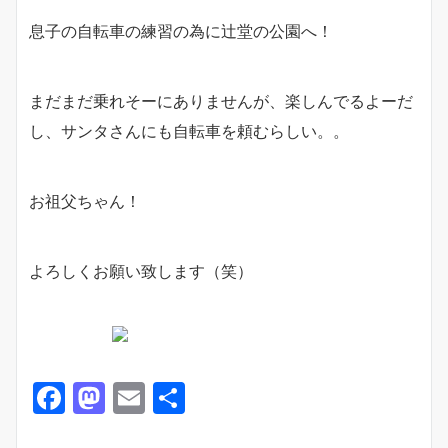
息子の自転車の練習の為に辻堂の公園へ！
まだまだ乗れそーにありませんが、楽しんでるよーだ
し、サンタさんにも自転車を頼むらしい。。
お祖父ちゃん！
よろしくお願い致します（笑）
F
M
E
共
a
a
m
有