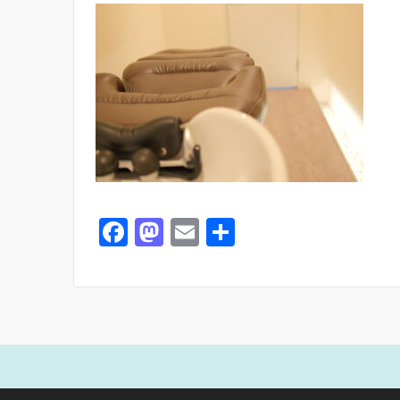
F
M
E
共
a
a
m
有
c
st
ai
e
o
l
b
d
o
o