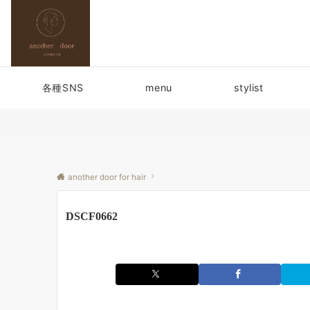
各種SNS
menu
stylist
another door for hair
DSCF0662