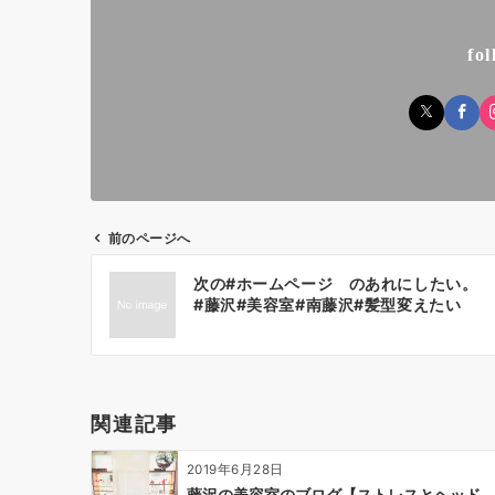
b
d
o
o
fo
o
n
k
前のページへ
投
次の#ホームページ のあれにしたい。
稿
#藤沢#美容室#南藤沢#髪型変えたい
ナ
ビ
ゲ
ー
関連記事
シ
ョ
2019年6月28日
ン
藤沢の美容室のブログ【ストレスとヘッド