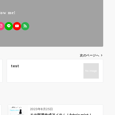
llow me!
次のページへ
test
2023年8月25日
モテ部屋作成アイテム！fabric mist！