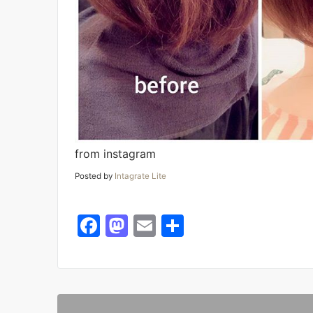
from instagram
Posted by
Intagrate Lite
F
M
E
共
a
a
m
有
c
st
ai
e
o
l