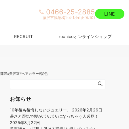
0466-25-2885
LINE
藤沢市鵠沼橘1-4-1小山ビル101
RECRUIT
rochicoオンラインショップ
#藤沢#美容室#ヘアカラー#髪色
お知らせ
10年後も後悔しないジュエリー。
2026年2月26日
暑さと湿気で髪がボサボサになっちゃう人必見！
2025年8月22日
美容師として“長く働ける環境”を探している方へ