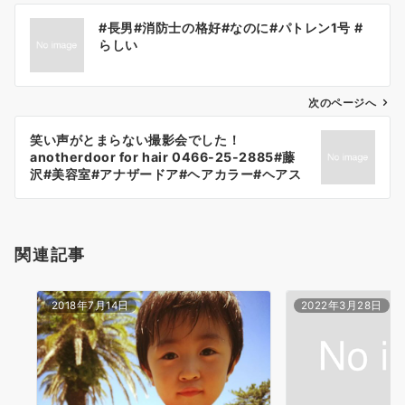
投
#長男#消防士の格好#なのに#パトレン1号 #
稿
らしい
ナ
ビ
ゲ
次のページへ
ー
笑い声がとまらない撮影会でした！
シ
anotherdoor for hair 0466-25-2885#藤
ョ
沢#美容室#アナザードア#ヘアカラー#ヘアス
タイル#オシャレ#アッシュ#2018#夏#zara #
ン
オラプレックス#パーマスタイル#髪型
関連記事
2018年7月14日
2022年3月28日