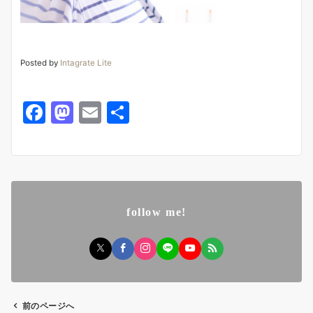
Posted by
Intagrate Lite
F
M
E
共
a
a
m
有
c
st
ai
e
o
l
b
d
follow me!
o
o
o
n
k
前のページへ