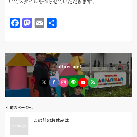
いでスタイルを作らせていただきます。
F
M
E
共
a
a
m
有
c
st
ai
e
o
l
b
d
follow me!
o
o
o
n
k
前のページへ
投
この前のお休みは
稿
ナ