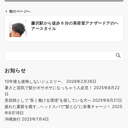
前のページへ
投
藤沢駅から徒歩６分の美容室アナザードアのヘ
稿
アースタイル
ナ
ビ
ゲ
ー
シ
ョ
お知らせ
ン
10年後も後悔しないジュエリー。
2026年2月26日
暑さと湿気で髪がボサボサになっちゃう人必見！
2025年8月22
日
美容師として“長く働ける環境”を探している方へ
2025年8月21日
疲れた夏髪を癒す…ヘッドスパで“髪と心”に栄養チャージ！
2025
年8月18日
沖縄旅行
2025年7月4日