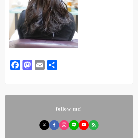
F
M
E
共
a
a
m
有
c
st
ai
e
o
l
b
d
follow me!
o
o
o
n
k