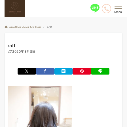
Menu
another door for hair
edf
edf
2020年3月8日